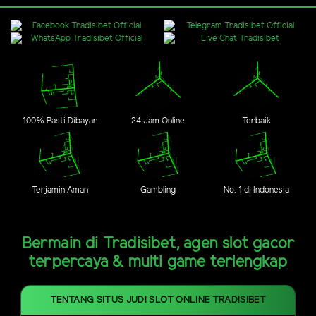
100% Pasti Dibayar
24 Jam Online
Terbaik
Terjamin Aman
Gambling
No. 1 di Indonesia
Bermain di Tradisibet, agen slot gacor
terpercaya & multi game terlengkap
TENTANG SITUS JUDI SLOT ONLINE TRADISIBET