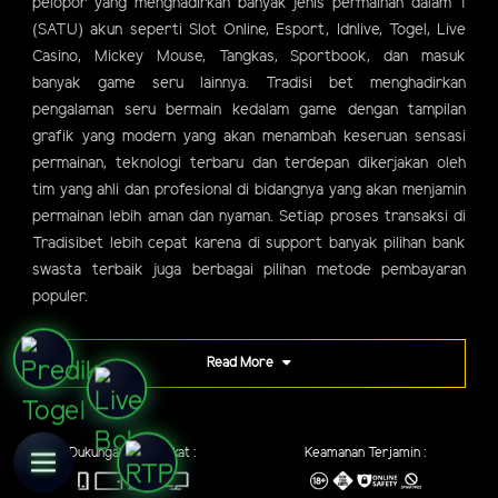
pelopor yang menghadirkan banyak jenis permainan dalam 1
(SATU) akun seperti Slot Online, Esport, Idnlive, Togel, Live
Casino, Mickey Mouse, Tangkas, Sportbook, dan masuk
banyak game seru lainnya. Tradisi bet menghadirkan
pengalaman seru bermain kedalam game dengan tampilan
grafik yang modern yang akan menambah keseruan sensasi
permainan, teknologi terbaru dan terdepan dikerjakan oleh
tim yang ahli dan profesional di bidangnya yang akan menjamin
permainan lebih aman dan nyaman. Setiap proses transaksi di
Tradisibet lebih cepat karena di support banyak pilihan bank
swasta terbaik juga berbagai pilihan metode pembayaran
populer.
Read More
Dukungan Perangkat :
Keamanan Terjamin :