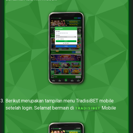
Berikut merupakan tampilan menu TradisiBET mobile
setelah login. Selamat bermain di
Mobile
TRADISIBET