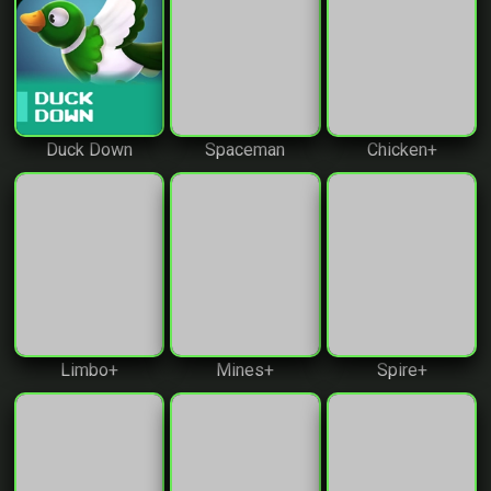
Duck Down
Spaceman
Chicken+
Limbo+
Mines+
Spire+