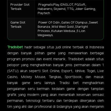
Provider Slot
PragmaticPlay, IDNSLOT, PGSoft,
Terbaik
Habanero, Skywind, TTG, Joker Gaming,
Playtech
Game Slot
Power Of Odin ,Gates Of Olympus ,Sweet
Terbaik
Bonanza ,Wild West Gold ,Starlight
Princess ,Kutukan Medusa ,5 Lion
Megaways.
Tradisibet
hadir sebagai situs judi online terbaik di Indonesia
dengan banyak pilihan game yang menawarkan berbagai
program promosi dan event menarik. Tradisibet adalah situs
pelopor yang menghadirkan banyak jenis permainan dalam 1
(SATU) akun seperti Slot Online, Esport, Idnlive, Togel, Live
Casino, Mickey Mouse, Tangkas, Sportbook, dan masuk
banyak game seru lainnya. Tradisi bet menghadirkan
pengalaman seru bermain kedalam game dengan tampilan
grafik yang modern yang akan menambah keseruan sensasi
permainan, teknologi terbaru dan terdepan dikerjakan oleh
tim yang ahli dan profesional di bidangnya yang akan menjamin