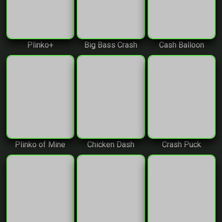
Plinko+
Big Bass Crash
Cash Balloon
Plinko of Mine
Chicken Dash
Crash Puck