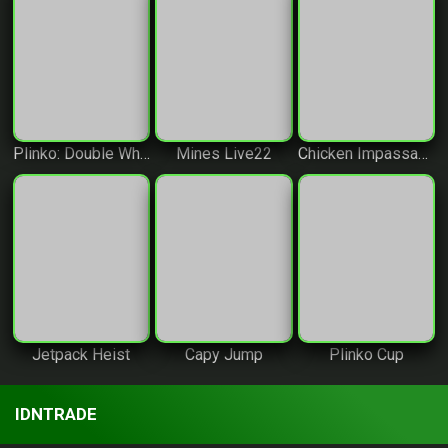
Plinko: Double Wheel Live22
Mines Live22
Chicken Impassable
Jetpack Heist
Capy Jump
Plinko Cup
IDNTRADE