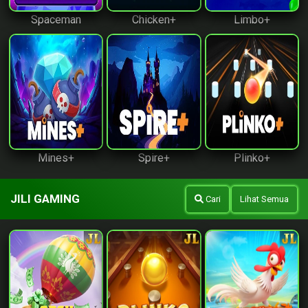
Spaceman
Chicken+
Limbo+
Mines+
Spire+
Plinko+
JILI GAMING
Cari
Lihat Semua