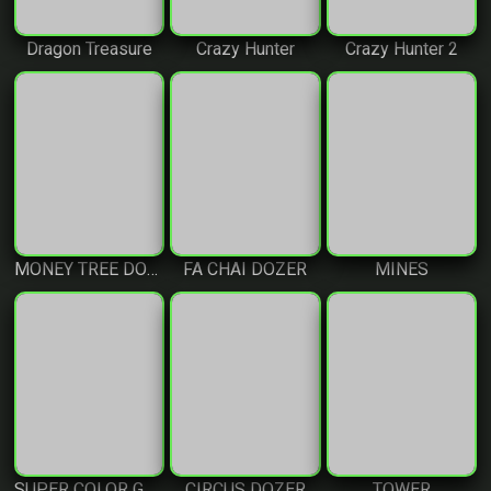
Dragon Treasure
Crazy Hunter
Crazy Hunter 2
MONEY TREE DOZER
FA CHAI DOZER
MINES
SUPER COLOR GAME
CIRCUS DOZER
TOWER