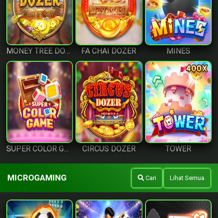
MONEY TREE DOZER
FA CHAI DOZER
MINES
SUPER COLOR GAME
CIRCUS DOZER
TOWER
MICROGAMING
Cari
Lihat Semua