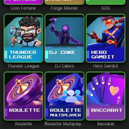
Coin Fortune
Forge Master
SOS
Thunder League
DJ Cakes
Hero Gambit
Roulette
Roulette Multiplayer
Baccarat