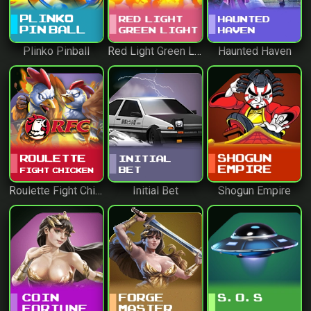
Plinko Pinball
Red Light Green Light
Haunted Haven
Roulette Fight Chicken
Initial Bet
Shogun Empire