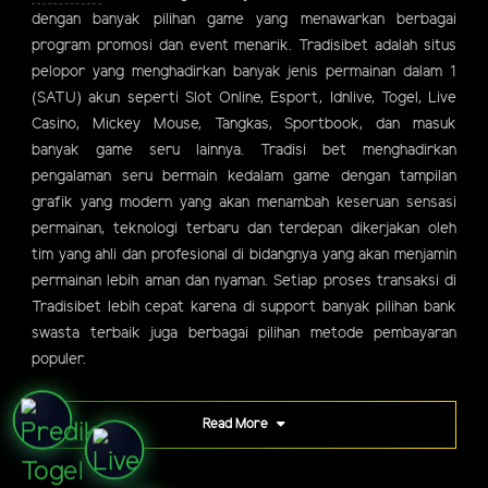
dengan banyak pilihan game yang menawarkan berbagai
program promosi dan event menarik. Tradisibet adalah situs
pelopor yang menghadirkan banyak jenis permainan dalam 1
(SATU) akun seperti Slot Online, Esport, Idnlive, Togel, Live
Casino, Mickey Mouse, Tangkas, Sportbook, dan masuk
banyak game seru lainnya. Tradisi bet menghadirkan
pengalaman seru bermain kedalam game dengan tampilan
grafik yang modern yang akan menambah keseruan sensasi
permainan, teknologi terbaru dan terdepan dikerjakan oleh
tim yang ahli dan profesional di bidangnya yang akan menjamin
permainan lebih aman dan nyaman. Setiap proses transaksi di
Tradisibet lebih cepat karena di support banyak pilihan bank
swasta terbaik juga berbagai pilihan metode pembayaran
populer.
Read More