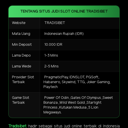
TENTANG SITUS JUDI SLOT ONLINE TRADISIBET
Website
TRADISIBET
Mata Uang
Indonesian Rupiah (IDR)
Min Deposit
10.000 IDR
Lama Depo
1-3 Mins
Lama Wede
2-5 Mins
Provider Slot
PragmaticPlay, IDNSLOT, PGSoft,
Terbaik
Habanero, Skywind, TTG, Joker Gaming,
Playtech
Game Slot
Power Of Odin ,Gates Of Olympus ,Sweet
Terbaik
Bonanza ,Wild West Gold ,Starlight
Princess ,Kutukan Medusa ,5 Lion
Megaways.
Tradisibet
hadir sebagai situs judi online terbaik di Indonesia