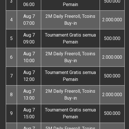
3
500.000
06:00
Pemain
Aug 7
2M Daily Freeroll, Tcoins
4
2.000.000
07:00
Buy-in
Aug 7
Tournament Gratis semua
5
500.000
09:00
Pemain
Aug 7
2M Daily Freeroll, Tcoins
6
2.000.000
10:00
Buy-in
Aug 7
Tournament Gratis semua
7
500.000
12:00
Pemain
Aug 7
2M Daily Freeroll, Tcoins
8
2.000.000
13:00
Buy-in
Aug 7
Tournament Gratis semua
9
500.000
15:00
Pemain
Aug 7
5M Daily Freeroll, Tcoins