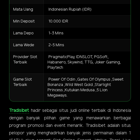
Mata Uang
Indonesian Rupiah (IDR)
Min Deposit
10.000 IDR
Lama Depo
1-3 Mins
Lama Wede
2-5 Mins
Provider Slot
PragmaticPlay, IDNSLOT, PGSoft,
Terbaik
Habanero, Skywind, TTG, Joker Gaming,
Playtech
Game Slot
Power Of Odin ,Gates Of Olympus ,Sweet
Terbaik
Bonanza ,Wild West Gold ,Starlight
Princess ,Kutukan Medusa ,5 Lion
Megaways.
Tradisibet
hadir sebagai situs judi online terbaik di Indonesia
dengan banyak pilihan game yang menawarkan berbagai
program promosi dan event menarik. Tradisibet adalah situs
pelopor yang menghadirkan banyak jenis permainan dalam 1